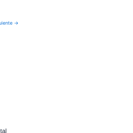
uiente
→
tal