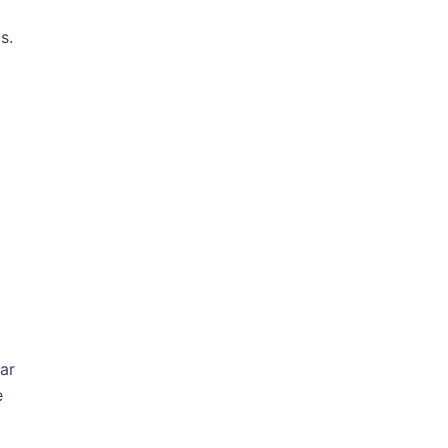
s.
ar
e