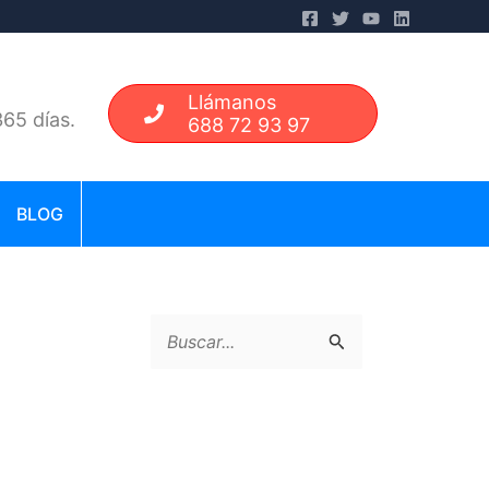
Llámanos
65 días.
688 72 93 97
BLOG
B
u
s
c
a