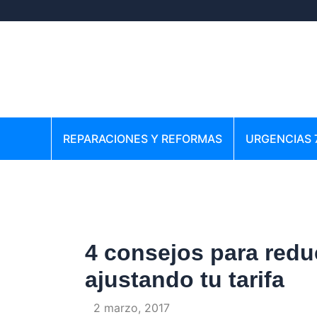
Ir
Navegación
al
de
contenido
entradas
REPARACIONES Y REFORMAS
URGENCIAS 
4 consejos para reduc
ajustando tu tarifa
Por
/
2 marzo, 2017