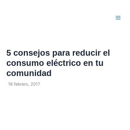
Ir
Navegación
Main
al
de
Men
contenido
entradas
5 consejos para reducir el
consumo eléctrico en tu
comunidad
Por
/
16 febrero, 2017