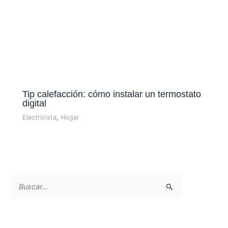
Tip calefacción: cómo instalar un termostato
digital
Electricista
,
Hogar
B
u
s