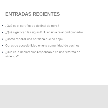
c
a
ENTRADAS RECIENTES
r
p
¿Qué es el certificado de final de obra?
o
¿Qué significan las siglas BTU en un aire acondicionado?
r
¿Cómo reparar una persiana que no baja?
:
Obras de accesibilidad en una comunidad de vecinos
¿Qué es la declaración responsable en una reforma de
vivienda?