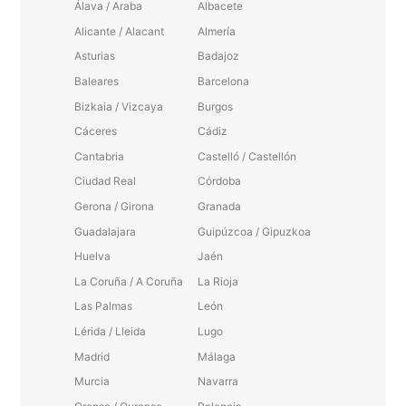
Álava / Araba
Albacete
Alicante / Alacant
Almería
Asturias
Badajoz
Baleares
Barcelona
Bizkaia / Vizcaya
Burgos
Cáceres
Cádiz
Cantabria
Castelló / Castellón
Ciudad Real
Córdoba
Gerona / Girona
Granada
Guadalajara
Guipúzcoa / Gipuzkoa
Huelva
Jaén
La Coruña / A Coruña
La Rioja
Las Palmas
León
Lérida / Lleida
Lugo
Madrid
Málaga
Murcia
Navarra