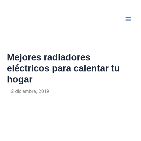
Ir
Navegación
Main
al
de
Men
contenido
entradas
Mejores radiadores
eléctricos para calentar tu
hogar
Por
/
12 diciembre, 2019