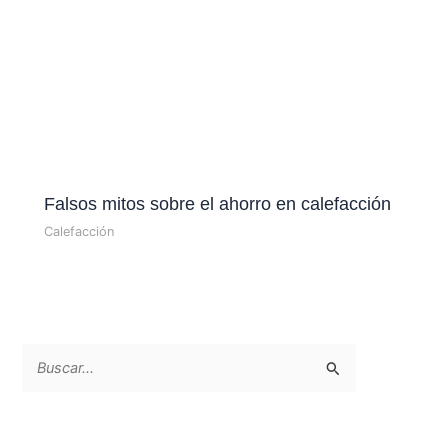
Falsos mitos sobre el ahorro en calefacción
Calefacción
B
u
s