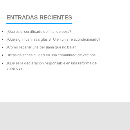
c
a
ENTRADAS RECIENTES
r
p
¿Qué es el certificado de final de obra?
o
¿Qué significan las siglas BTU en un aire acondicionado?
r
¿Cómo reparar una persiana que no baja?
:
Obras de accesibilidad en una comunidad de vecinos
¿Qué es la declaración responsable en una reforma de
vivienda?