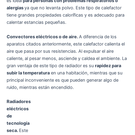
es ideal
para personas con problemas respiratorios o
alergias
ya que no levanta polvo. Este tipo de calefactor
tiene grandes propiedades caloríficas y es adecuado para
calentar estancias pequeñas.
Convectores eléctricos o de aire.
A diferencia de los
aparatos citados anteriormente, este calefactor calienta el
aire que pasa por sus resistencias. Al expulsar el aire
caliente, al pesar menos, asciende y caldea el ambiente. La
gran ventaja de este tipo de radiador es su
rapidez para
subir la temperatura
en una habitación, mientras que su
principal inconveniente es que pueden generar algo de
ruido, mientras están encendido.
Radiadores
eléctricos
de
tecnología
seca.
Este