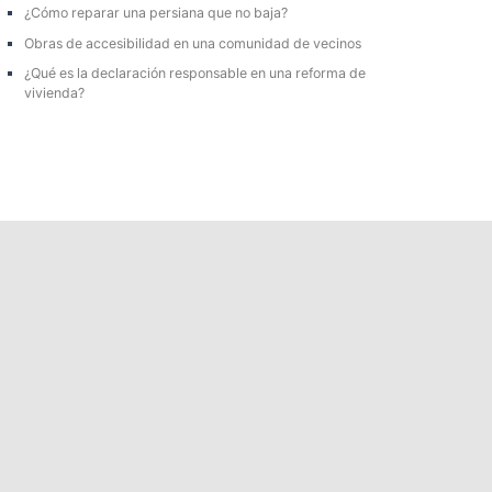
r
¿Cómo reparar una persiana que no baja?
:
Obras de accesibilidad en una comunidad de vecinos
¿Qué es la declaración responsable en una reforma de
vivienda?