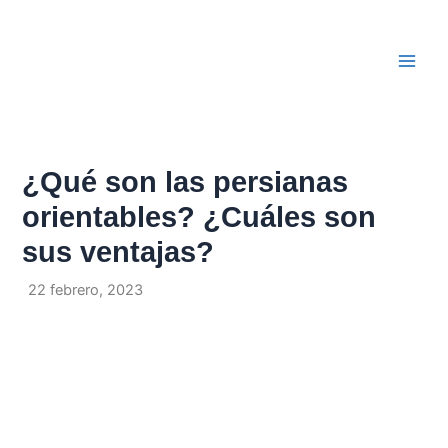
Ir
Navegación
Main
al
de
Men
contenido
entradas
¿Qué son las persianas
orientables? ¿Cuáles son
sus ventajas?
Por
/
22 febrero, 2023