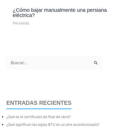
¿Cómo bajar manualmente una persiana
eléctrica?
Persianas
B
u
s
c
a
ENTRADAS RECIENTES
r
p
¿Qué es el certificado de final de obra?
o
¿Qué significan las siglas BTU en un aire acondicionado?