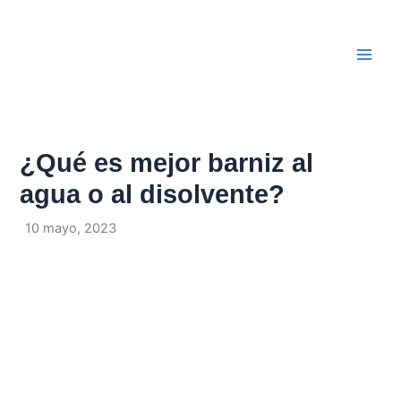
Ir
Navegación
Main
al
de
Men
contenido
entradas
¿Qué es mejor barniz al
agua o al disolvente?
Por
/
10 mayo, 2023