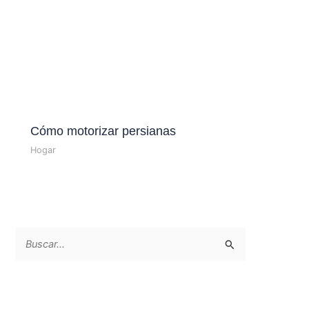
Cómo motorizar persianas
Hogar
B
u
s
c