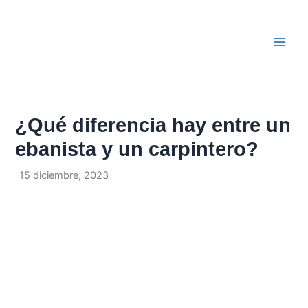
Ir
Navegación
Main
al
de
Men
contenido
entradas
¿Qué diferencia hay entre un
ebanista y un carpintero?
Por
/
15 diciembre, 2023