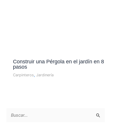
Construir una Pérgola en el jardín en 8
pasos
Carpinteros
,
Jardinería
B
u