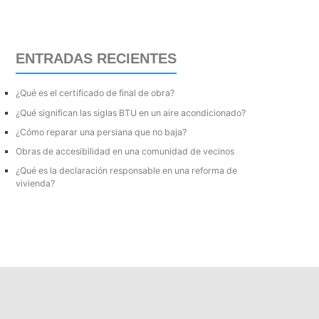
s
c
a
ENTRADAS RECIENTES
r
p
¿Qué es el certificado de final de obra?
o
¿Qué significan las siglas BTU en un aire acondicionado?
r
¿Cómo reparar una persiana que no baja?
:
Obras de accesibilidad en una comunidad de vecinos
¿Qué es la declaración responsable en una reforma de
vivienda?