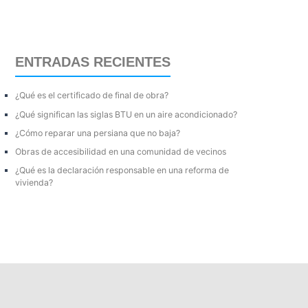
s
c
a
ENTRADAS RECIENTES
r
p
¿Qué es el certificado de final de obra?
o
¿Qué significan las siglas BTU en un aire acondicionado?
r
¿Cómo reparar una persiana que no baja?
:
Obras de accesibilidad en una comunidad de vecinos
¿Qué es la declaración responsable en una reforma de
vivienda?