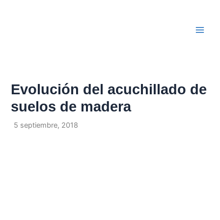
Ir
Navegación
Main
al
de
Men
contenido
entradas
Evolución del acuchillado de
suelos de madera
Por
/
5 septiembre, 2018