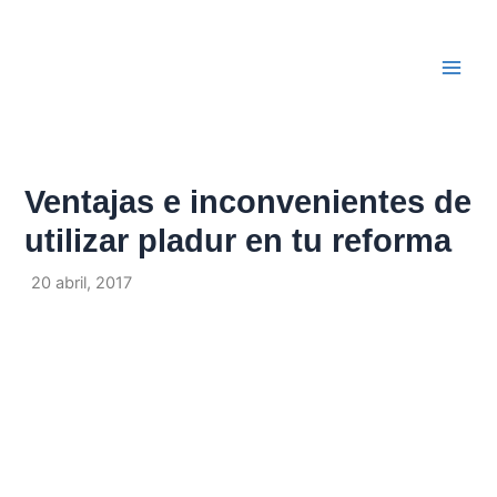
Ir
Navegación
Main
al
de
Men
contenido
entradas
Ventajas e inconvenientes de
utilizar pladur en tu reforma
Por
/
20 abril, 2017