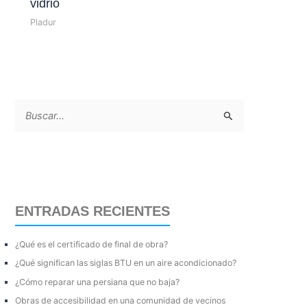
vidrio
Pladur
B
u
s
c
a
ENTRADAS RECIENTES
r
p
¿Qué es el certificado de final de obra?
o
¿Qué significan las siglas BTU en un aire acondicionado?
r
¿Cómo reparar una persiana que no baja?
:
Obras de accesibilidad en una comunidad de vecinos