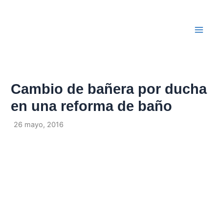
Ir
Navegación
Main
al
de
Men
contenido
entradas
Cambio de bañera por ducha
en una reforma de baño
Por
/
26 mayo, 2016