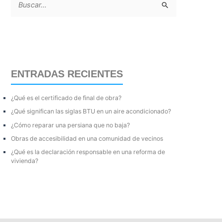
B
u
s
c
a
ENTRADAS RECIENTES
r
p
¿Qué es el certificado de final de obra?
o
¿Qué significan las siglas BTU en un aire acondicionado?
r
¿Cómo reparar una persiana que no baja?
:
Obras de accesibilidad en una comunidad de vecinos
¿Qué es la declaración responsable en una reforma de
vivienda?