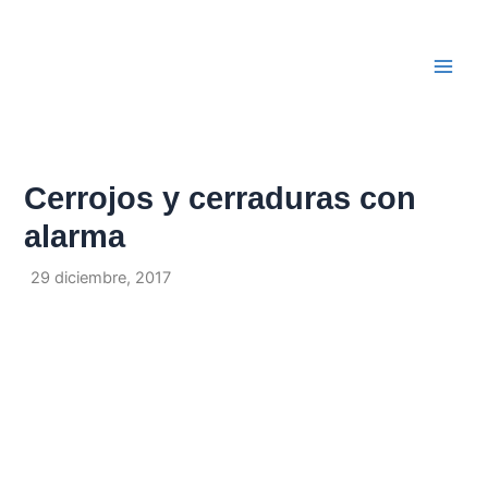
Ir
Navegación
Main
al
de
Men
contenido
entradas
Cerrojos y cerraduras con
alarma
Por
/
29 diciembre, 2017