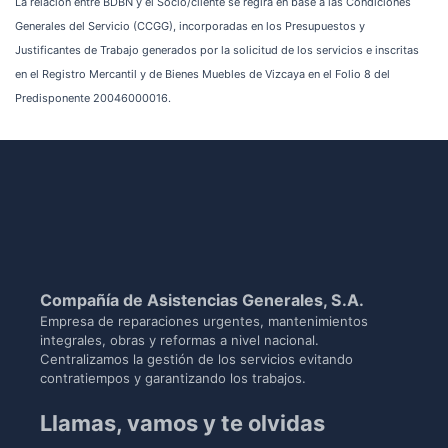
La relación entre BDBN y el Socio/cliente se regirá en base a las Condiciones
Generales del Servicio (CCGG), incorporadas en los Presupuestos y
Justificantes de Trabajo generados por la solicitud de los servicios e inscritas
en el Registro Mercantil y de Bienes Muebles de Vizcaya en el Folio 8 del
Predisponente 20046000016.
Compañía de Asistencias Generales, S.A.
Empresa de reparaciones urgentes, mantenimientos
integrales, obras y reformas a nivel nacional.
Centralizamos la gestión de los servicios evitando
contratiempos y garantizando los trabajos.
Llamas, vamos y te olvidas