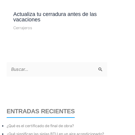
Actualiza tu cerradura antes de las
vacaciones
Cerrajeros
B
u
s
c
a
ENTRADAS RECIENTES
r
p
¿Qué es el certificado de final de obra?
o
¿Qué significan las siglas BTU en un aire acondicionado?