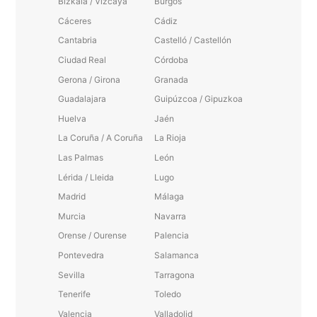
Bizkaia / Vizcaya
Burgos
Cáceres
Cádiz
Cantabria
Castelló / Castellón
Ciudad Real
Córdoba
Gerona / Girona
Granada
Guadalajara
Guipúzcoa / Gipuzkoa
Huelva
Jaén
La Coruña / A Coruña
La Rioja
Las Palmas
León
Lérida / Lleida
Lugo
Madrid
Málaga
Murcia
Navarra
Orense / Ourense
Palencia
Pontevedra
Salamanca
Sevilla
Tarragona
Tenerife
Toledo
Valencia
Valladolid