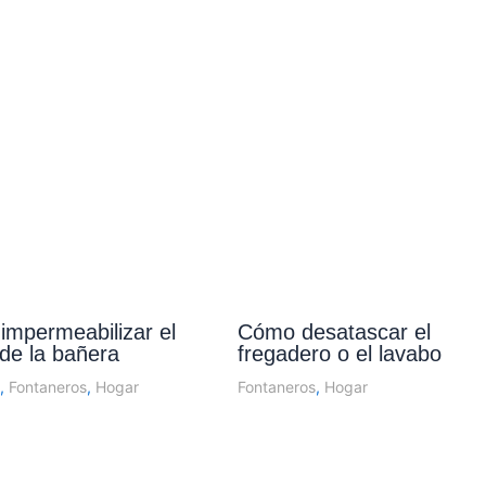
mpermeabilizar el
Cómo desatascar el
de la bañera
fregadero o el lavabo
,
Fontaneros
,
Hogar
Fontaneros
,
Hogar