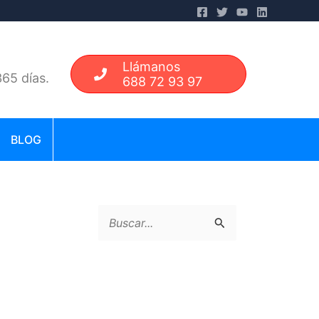
Llámanos
65 días.
688 72 93 97
BLOG
B
u
s
c
a