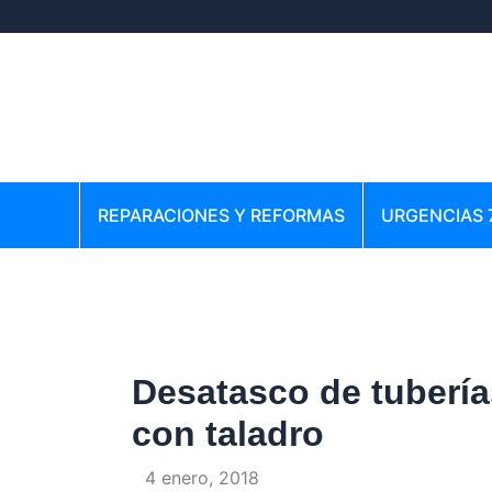
Ir
Navegación
al
de
contenido
entradas
REPARACIONES Y REFORMAS
URGENCIAS 
Desatasco de tubería
con taladro
Por
/
4 enero, 2018