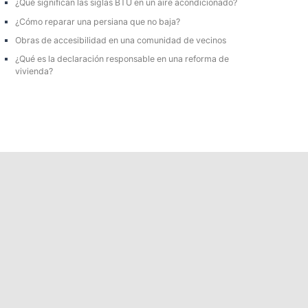
¿Qué significan las siglas BTU en un aire acondicionado?
r
¿Cómo reparar una persiana que no baja?
:
Obras de accesibilidad en una comunidad de vecinos
¿Qué es la declaración responsable en una reforma de
vivienda?