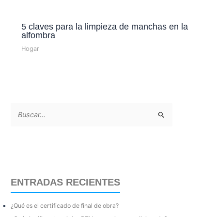
5 claves para la limpieza de manchas en la
alfombra
Hogar
B
u
s
c
a
ENTRADAS RECIENTES
r
p
¿Qué es el certificado de final de obra?
o