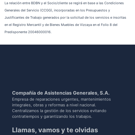
La relación entre BDBN y el Socio/cliente se regirá en base a las Condiciones
Generales del Servicio (CCGG), incorporadas en los Presupuestos y
Justificantes de Trabajo generados por la solicitud de los servicios e inscritas
en el Registro Mercantil y de Bienes Muebles de Vizcaya en el Folio 8 del
Predisponente 20046000016.
Compañía de Asistencias Generales, S.A.
Empresa de reparaciones urgentes, mantenimientos
integrales, obras y reformas a nivel nacional.
Centralizamos la gestión de los servicios evitando
contratiempos y garantizando los trabajos.
Llamas, vamos y te olvidas