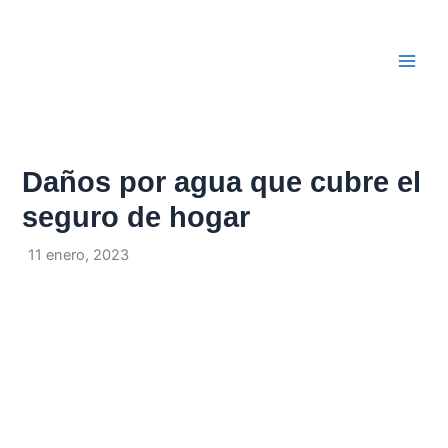
Ir
Navegación
Main
al
de
Men
contenido
entradas
Daños por agua que cubre el
seguro de hogar
Por
/
11 enero, 2023