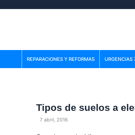
Ir
Navegación
al
de
contenido
entradas
REPARACIONES Y REFORMAS
URGENCIAS 
Tipos de suelos a ele
Por
/
7 abril, 2016