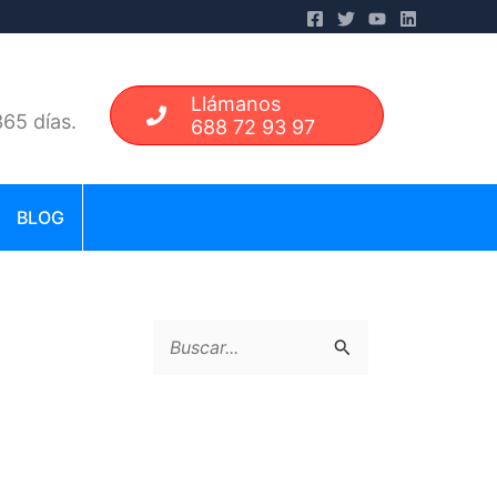
Llámanos
65 días.
688 72 93 97
BLOG
B
u
s
c
a