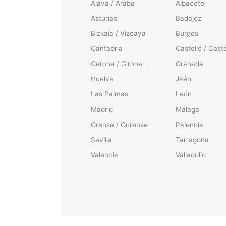
Álava / Araba
Albacete
Asturias
Badajoz
Bizkaia / Vizcaya
Burgos
Cantabria
Castelló / Caste
Gerona / Girona
Granada
Huelva
Jaén
Las Palmas
León
Madrid
Málaga
Orense / Ourense
Palencia
Sevilla
Tarragona
Valencia
Valladolid