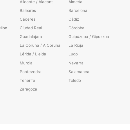
Alicante / Alacant
Almería
Baleares
Barcelona
Cáceres
Cádiz
llón
Ciudad Real
Córdoba
Guadalajara
Guipúzcoa / Gipuzkoa
La Coruña / A Coruña
La Rioja
Lérida / Lleida
Lugo
Murcia
Navarra
Pontevedra
Salamanca
Tenerife
Toledo
Zaragoza