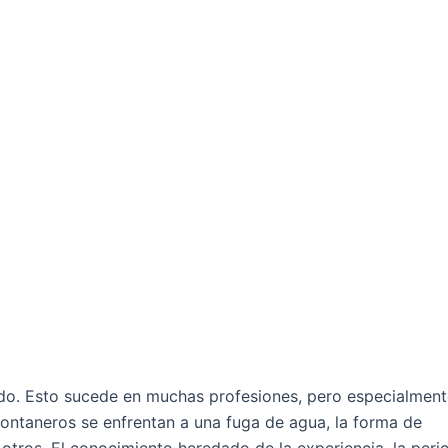
rado. Esto sucede en muchas profesiones, pero especialmen
fontaneros se enfrentan a una fuga de agua, la forma de
otros. El conocimiento heredado de la experiencia, la peric