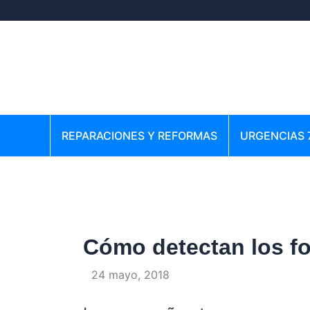
Ir
Navegación
al
de
contenido
entradas
REPARACIONES Y REFORMAS
URGENCIAS 
Cómo detectan los fo
Por
/
24 mayo, 2018