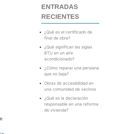
ENTRADAS
r
RECIENTES
p
o
¿Qué es el certificado de
r
final de obra?
:
¿Qué significan las siglas
BTU en un aire
acondicionado?
¿Cómo reparar una persiana
que no baja?
Obras de accesibilidad en
una comunidad de vecinos
¿Qué es la declaración
responsable en una reforma
de vivienda?
te
ia