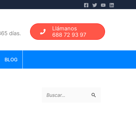
Llámanos
65 días.
688 72 93 97
BLOG
B
u
s
c
a