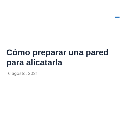
Ir
Navegación
Main
al
de
Men
contenido
entradas
Cómo preparar una pared
para alicatarla
Por
/
6 agosto, 2021