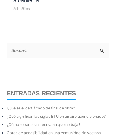
albañilería
Albañiles
B
u
s
c
a
ENTRADAS RECIENTES
r
p
¿Qué es el certificado de final de obra?
o
¿Qué significan las siglas BTU en un aire acondicionado?
r
¿Cómo reparar una persiana que no baja?
:
Obras de accesibilidad en una comunidad de vecinos