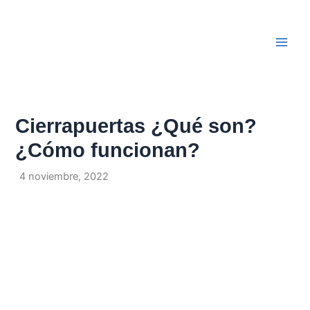
Ir
Navegación
Main
al
de
Men
contenido
entradas
Cierrapuertas ¿Qué son?
¿Cómo funcionan?
Por
/
4 noviembre, 2022