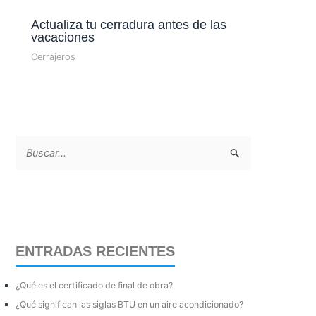
Actualiza tu cerradura antes de las
vacaciones
Cerrajeros
B
u
s
c
a
ENTRADAS RECIENTES
r
p
¿Qué es el certificado de final de obra?
o
¿Qué significan las siglas BTU en un aire acondicionado?